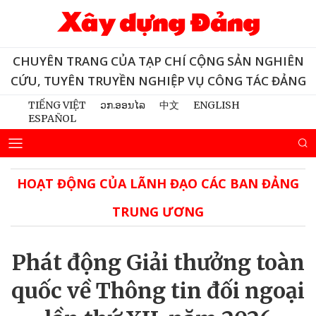
CHUYÊN TRANG CỦA TẠP CHÍ CỘNG SẢN NGHIÊN
CỨU, TUYÊN TRUYỀN NGHIỆP VỤ CÔNG TÁC ĐẢNG
TIẾNG VIỆT
ວກ.ອອນໄລ
中文
ENGLISH
ESPAÑOL
HOẠT ĐỘNG CỦA LÃNH ĐẠO CÁC BAN ĐẢNG
TRUNG ƯƠNG
Phát động Giải thưởng toàn
quốc về Thông tin đối ngoại