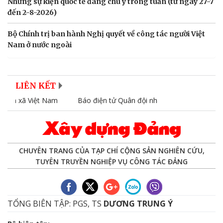
Những sự kiện quốc tế đáng chú ý trong tuần (từ ngày 27-7
đến 2-8-2026)
Bộ Chính trị ban hành Nghị quyết về công tác người Việt
Nam ở nước ngoài
LIÊN KẾT
 xã Việt Nam
Báo điện tử Quân đội nhân dân
Báo điện tử
CHUYÊN TRANG CỦA TẠP CHÍ CỘNG SẢN NGHIÊN CỨU,
TUYÊN TRUYỀN NGHIỆP VỤ CÔNG TÁC ĐẢNG
TỔNG BIÊN TẬP: PGS, TS
DƯƠNG TRUNG Ý